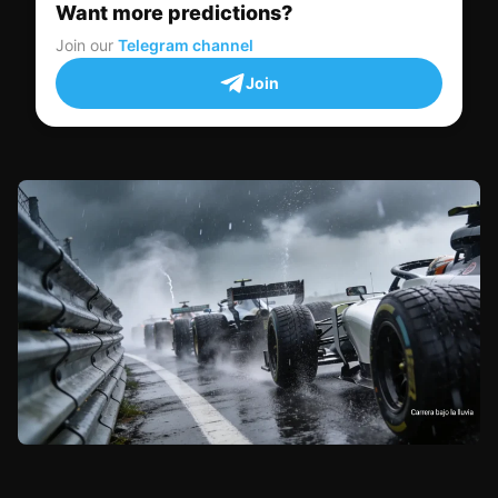
Want more predictions?
Join our
Telegram channel
Join