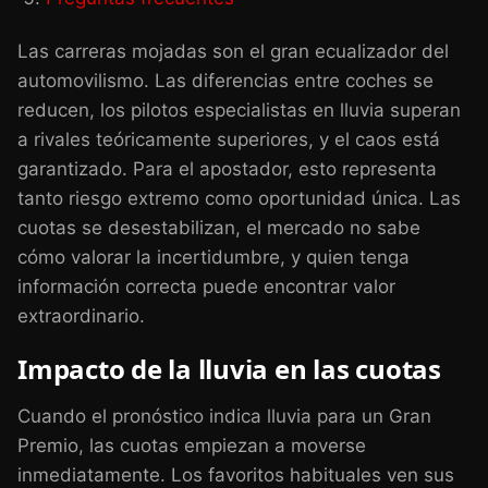
Las carreras mojadas son el gran ecualizador del
automovilismo. Las diferencias entre coches se
reducen, los pilotos especialistas en lluvia superan
a rivales teóricamente superiores, y el caos está
garantizado. Para el apostador, esto representa
tanto riesgo extremo como oportunidad única. Las
cuotas se desestabilizan, el mercado no sabe
cómo valorar la incertidumbre, y quien tenga
información correcta puede encontrar valor
extraordinario.
Impacto de la lluvia en las cuotas
Cuando el pronóstico indica lluvia para un Gran
Premio, las cuotas empiezan a moverse
inmediatamente. Los favoritos habituales ven sus