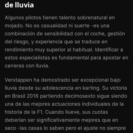
de lluvia
Algunos pilotos tienen talento sobrenatural en
mojado. No es casualidad ni suerte -es una
combinación de sensibilidad con el coche, gestión
del riesgo, y experiencia que se traduce en
rendimiento muy superior al habitual. Identificar a
estos especialistas es fundamental para apostar en
carreras con lluvia.
Verstappen ha demostrado ser excepcional bajo
lluvia desde su adolescencia en karting. Su victoria
en Brasil 2016 partiendo decimosexto sigue siendo
una de las mejores actuaciones individuales de la
historia de la F1. Cuando llueve, sus cuotas
deberían ser significativamente mejores que en
seco -las casas lo saben pero el ajuste no siempre