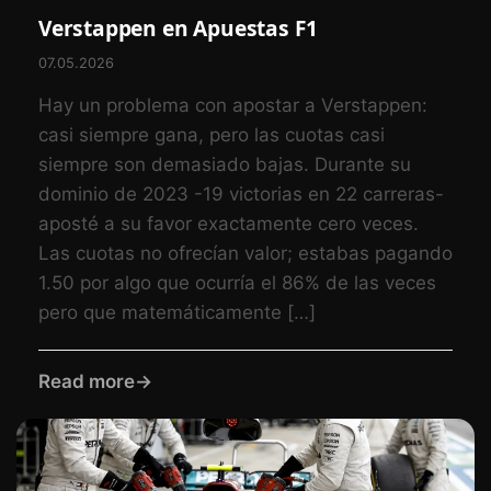
Verstappen en Apuestas F1
07.05.2026
Hay un problema con apostar a Verstappen:
casi siempre gana, pero las cuotas casi
siempre son demasiado bajas. Durante su
dominio de 2023 -19 victorias en 22 carreras-
aposté a su favor exactamente cero veces.
Las cuotas no ofrecían valor; estabas pagando
1.50 por algo que ocurría el 86% de las veces
pero que matemáticamente […]
Read more
→