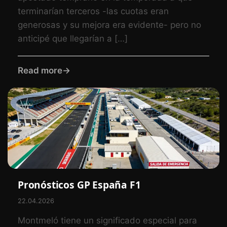
terminarían terceros -las cuotas eran
generosas y su mejora era evidente- pero no
anticipé que llegarían a […]
Read more
→
Pronósticos GP España F1
22.04.2026
Montmeló tiene un significado especial para