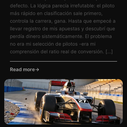
defecto. La lógica parecía irrefutable: el piloto
más rápido en clasificación sale primero,
controla la carrera, gana. Hasta que empecé a
llevar registro de mis apuestas y descubrí que
perdía dinero sistemáticamente. El problema
no era mi selección de pilotos -era mi
comprensión del ratio real de conversión. […]
Read more
→