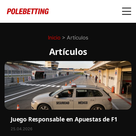
Inicio
>
Artículos
Artículos
Juego Responsable en Apuestas de F1
25.04.2026