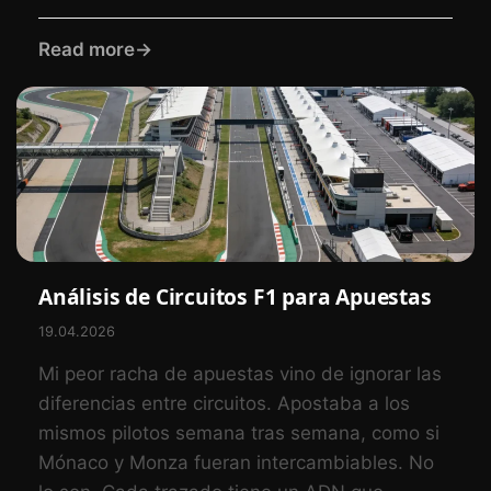
Read more
→
Análisis de Circuitos F1 para Apuestas
19.04.2026
Mi peor racha de apuestas vino de ignorar las
diferencias entre circuitos. Apostaba a los
mismos pilotos semana tras semana, como si
Mónaco y Monza fueran intercambiables. No