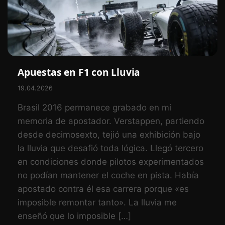
Apuestas en F1 con Lluvia
19.04.2026
Brasil 2016 permanece grabado en mi
memoria de apostador. Verstappen, partiendo
desde decimosexto, tejió una exhibición bajo
la lluvia que desafió toda lógica. Llegó tercero
en condiciones donde pilotos experimentados
no podían mantener el coche en pista. Había
apostado contra él esa carrera porque «es
imposible remontar tanto». La lluvia me
enseñó que lo imposible […]