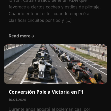
lo son. Cada trazado tiene un ADN que
favorece a ciertos coches y estilos de pilotaje.
Cuando entendí esto -cuando empecé a
clasificar circuitos por tipo y […]
Read more
→
Conversión Pole a Victoria en F1
19.04.2026
Durante años aposté al poleman casi por