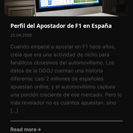
Perfil del Apostador de F1 en España
25.04.2026
Cuando empecé a apostar en F1 hace años,
creía que era una actividad de nicho para
fanáticos obsesivos del automovilismo. Los
datos de la DGOJ cuentan una historia
diferente: casi 2 millones de españoles
apuestan online, y el automovilismo captura
una porción creciente de ese mercado. Pero lo
más revelador no es cuántos apuestan, sino
[…]
Read more
→