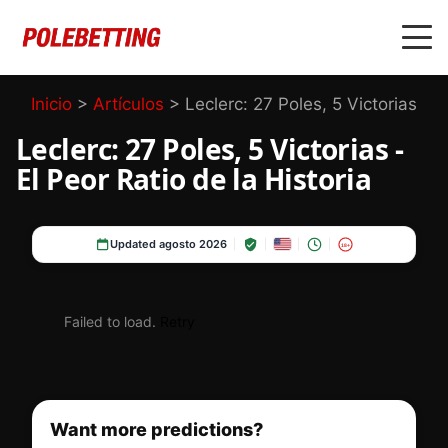
Inicio
>
Artículos
>
Leclerc: 27 Poles, 5 Victorias
Leclerc: 27 Poles, 5 Victorias -
El Peor Ratio de la Historia
Updated agosto 2026
18+
Failed to load.
Retry
Want more predictions?